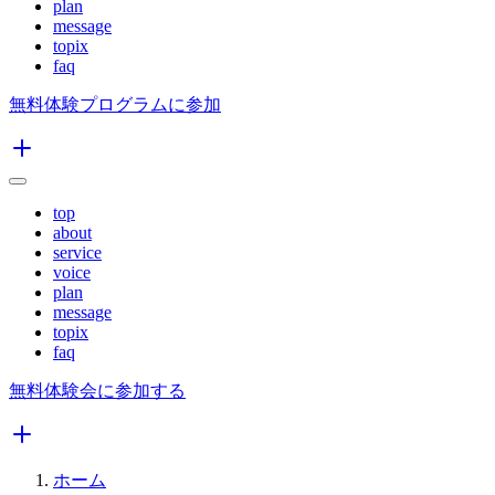
plan
message
topix
faq
無料体験プログラムに参加
top
about
service
voice
plan
message
topix
faq
無料体験会に参加する
ホーム