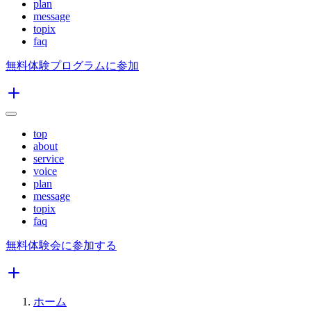
plan
message
topix
faq
無料体験プログラムに参加
top
about
service
voice
plan
message
topix
faq
無料体験会に参加する
ホーム