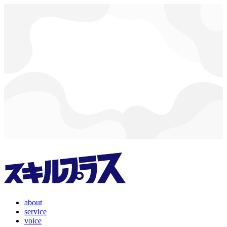
about
service
voice