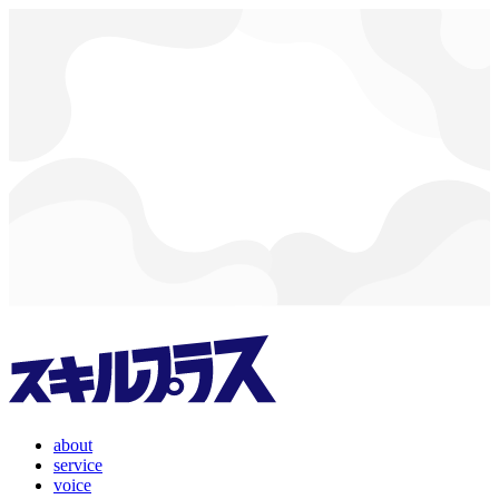
about
service
voice