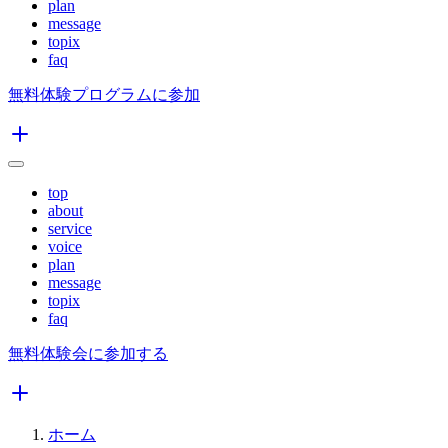
plan
message
topix
faq
無料体験プログラムに参加
top
about
service
voice
plan
message
topix
faq
無料体験会に参加する
ホーム